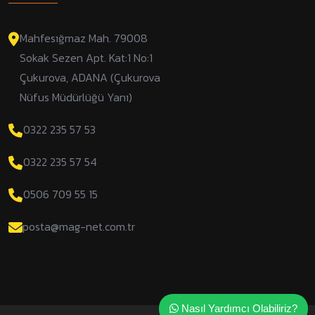
Mahfesığmaz Mah. 79008
Sokak Sezen Apt. Kat:1 No:1
Çukurova, ADANA (Çukurova
Nüfus Müdürlüğü Yanı)
0322 235 57 53
0322 235 57 54
0506 709 55 15
posta@mag-net.com.tr
Nasıl Yardımcı Olabiliriz?