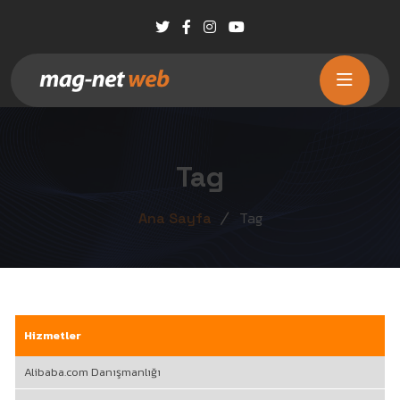
Tag
Tag
Ana Sayfa
Hizmetler
Alibaba.com Danışmanlığı