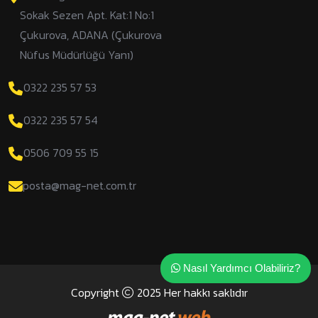
Sokak Sezen Apt. Kat:1 No:1
Çukurova, ADANA (Çukurova
Nüfus Müdürlüğü Yanı)
0322 235 57 53
0322 235 57 54
0506 709 55 15
posta@mag-net.com.tr
Nasıl Yardımcı Olabiliriz?
Copyright
2025 Her hakkı saklıdır