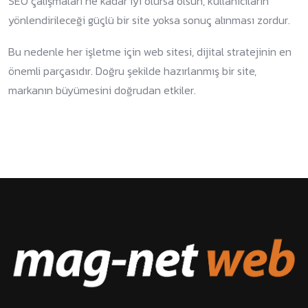
SEO çalışmaları ne kadar iyi olursa olsun, kullanıcıların
yönlendirileceği güçlü bir site yoksa sonuç alınması zordur.
Bu nedenle her işletme için web sitesi, dijital stratejinin en
önemli parçasıdır. Doğru şekilde hazırlanmış bir site,
markanın büyümesini doğrudan etkiler.