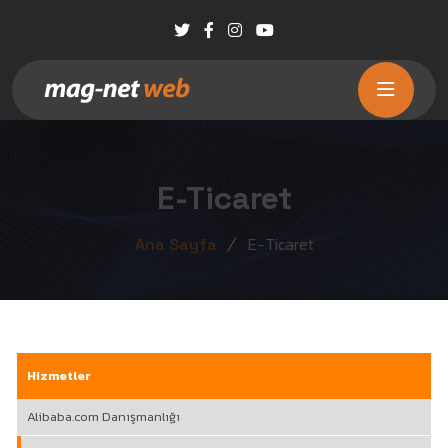
E-Ticaret
E-Ticaret
Ana Sayfa
Hizmetler
Alibaba.com Danışmanlığı