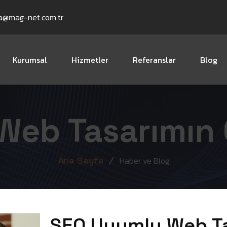
a@mag-net.com.tr
Kurumsal
Hizmetler
Referanslar
Blog
Web Tasarımın 
Ana Sayfa
Haber ve Blog
SEO Uyumlu Web Ta