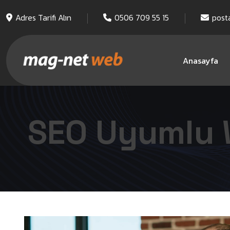
Adres Tarifi Alın
0506 709 55 15
post
Anasayfa
SEO Uyumlu 