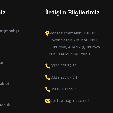
iz
İletişim Bilgilerimiz
nışmanlığı
Mahfesığmaz Mah. 79008
Sokak Sezen Apt. Kat:1 No:1
Çukurova, ADANA (Çukurova
Nüfus Müdürlüğü Yanı)
arı
0322 235 57 53
0322 235 57 54
akibi
0506 709 55 15
posta@mag-net.com.tr
manlık