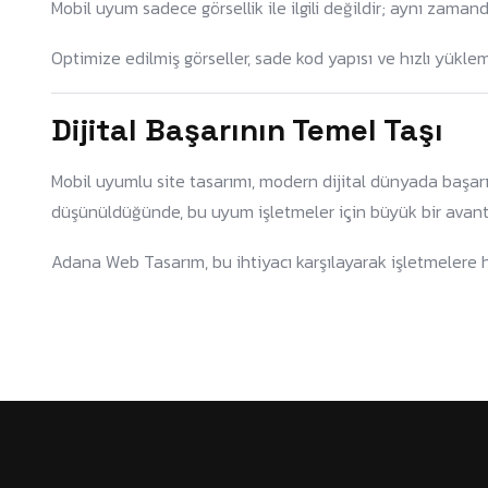
Mobil uyum sadece görsellik ile ilgili değildir; aynı zamanda
Optimize edilmiş görseller, sade kod yapısı ve hızlı yüklem
Dijital Başarının Temel Taşı
Mobil uyumlu site tasarımı, modern dijital dünyada başarı
düşünüldüğünde, bu uyum işletmeler için büyük bir avanta
Adana Web Tasarım, bu ihtiyacı karşılayarak işletmelere he