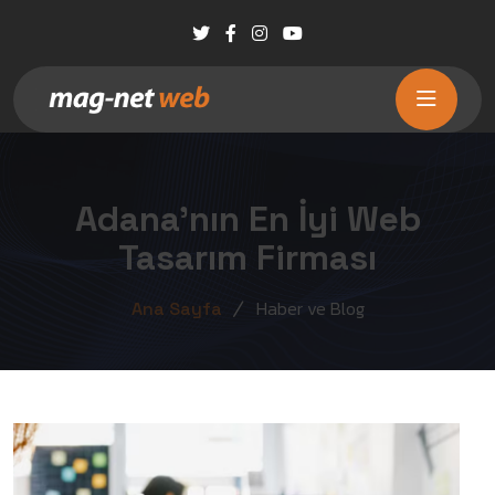
Adana'nın En İyi Web
Tasarım Firması
Haber ve Blog
Ana Sayfa