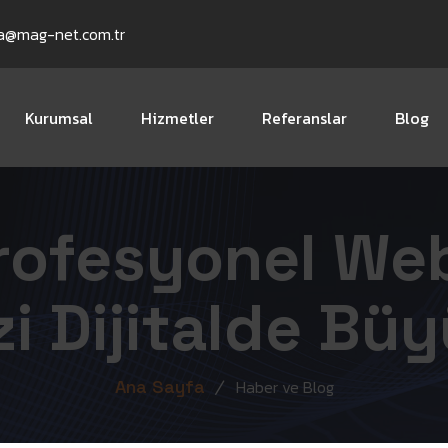
a@mag-net.com.tr
Kurumsal
Hizmetler
Referanslar
Blog
ofesyonel Web
izi Dijitalde Bü
Ana Sayfa
Haber ve Blog