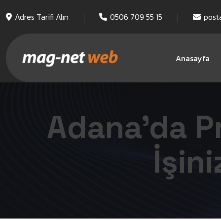
Adres Tarifi Alın
0506 709 55 15
post
Anasayfa
Adana’da Pr
İşin