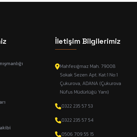
iz
İletişim Bilgilerimiz
nışmanlığı
Mahfesığmaz Mah. 79008
Sokak Sezen Apt. Kat:1 No:1
Çukurova, ADANA (Çukurova
Nüfus Müdürlüğü Yanı)
arı
0322 235 57 53
0322 235 57 54
akibi
0506 709 55 15