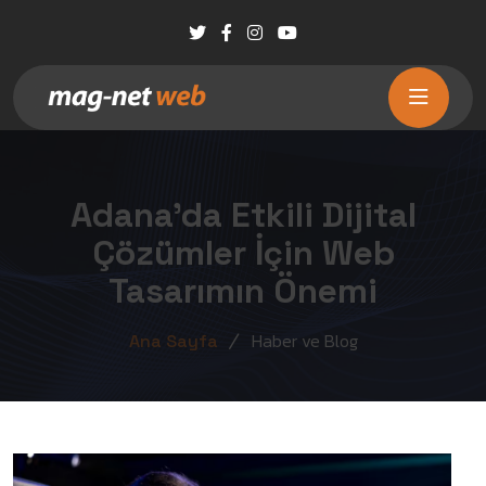
Adana’da Etkili Dijital
Çözümler İçin Web
Tasarımın Önemi
Haber ve Blog
Ana Sayfa